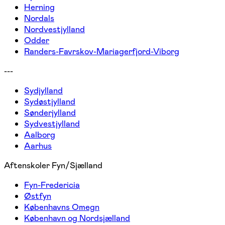
Herning
Nordals
Nordvestjylland
Odder
Randers-Favrskov-Mariagerfjord-Viborg
---
Sydjylland
Sydøstjylland
Sønderjylland
Sydvestjylland
Aalborg
Aarhus
Aftenskoler Fyn/Sjælland
Fyn-Fredericia
Østfyn
Københavns Omegn
København og Nordsjælland