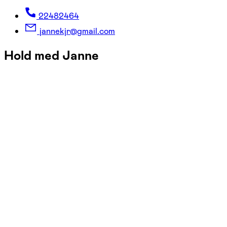
22482464
jannekjr@gmail.com
Hold med Janne
FOF Aarhus
Se hold
Dans og Bodyfit for letøvede K45+
tors. 11:25 - 13:15
Start 10/09