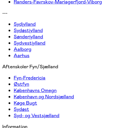
Randers-Favrskov-Mariagerfjord-Viborg
---
Sydjylland
Sydøstjylland
Sønderjylland
Sydvestjylland
Aalborg
Aarhus
Aftenskoler Fyn/Sjælland
Fyn-Fredericia
Østfyn
Københavns Omegn
København og Nordsjælland
Køge Bugt
Sydøst
Syd- og Vestsjælland
Information