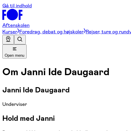
Gå til indhold
Aftenskolen
Kurser
Foredrag, debat og højskoler
Rejser, ture og rund
Open menu
Om
Janni Ide Daugaard
Janni Ide Daugaard
Underviser
Hold med Janni