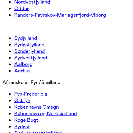
Nordvestjylland
Odder
Randers-Favrskov-Mariagerfjord-Viborg
---
Sydjylland
Sydøstjylland
Sønderjylland
Sydvestjylland
Aalborg
Aarhus
Aftenskoler Fyn/Sjælland
Fyn-Fredericia
Østfyn
Københavns Omegn
København og Nordsjælland
Køge Bugt
Sydøst