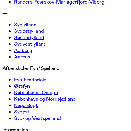
Randers-Favrskov-Mariagerfjord-Viborg
---
Sydjylland
Sydøstjylland
Sønderjylland
Sydvestjylland
Aalborg
Aarhus
Aftenskoler Fyn/Sjælland
Fyn-Fredericia
Østfyn
Københavns Omegn
København og Nordsjælland
Køge Bugt
Sydøst
Syd- og Vestsjælland
Information