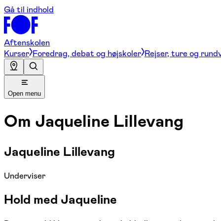
Gå til indhold
Aftenskolen
Kurser
Foredrag, debat og højskoler
Rejser, ture og rund
Open menu
Om
Jaqueline Lillevang
Jaqueline Lillevang
Underviser
Hold med Jaqueline