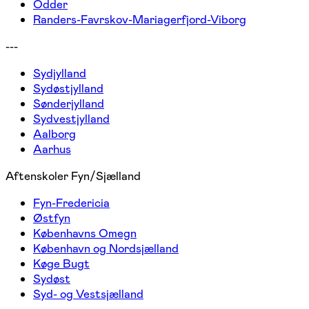
Odder
Randers-Favrskov-Mariagerfjord-Viborg
---
Sydjylland
Sydøstjylland
Sønderjylland
Sydvestjylland
Aalborg
Aarhus
Aftenskoler Fyn/Sjælland
Fyn-Fredericia
Østfyn
Københavns Omegn
København og Nordsjælland
Køge Bugt
Sydøst
Syd- og Vestsjælland