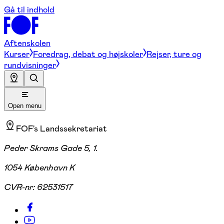
Gå til indhold
Aftenskolen
Kurser
Foredrag, debat og højskoler
Rejser, ture og
rundvisninger
Open menu
FOF's Landssekretariat
Peder Skrams Gade 5, 1.
1054 København K
CVR-nr:
62531517