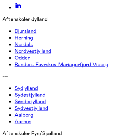
Aftenskoler Jylland
Djursland
Herning
Nordals
Nordvestjylland
Odder
Randers-Favrskov-Mariagerfjord-Viborg
---
Sydjylland
Sydøstjylland
Sønderjylland
Sydvestjylland
Aalborg
Aarhus
Aftenskoler Fyn/Sjælland