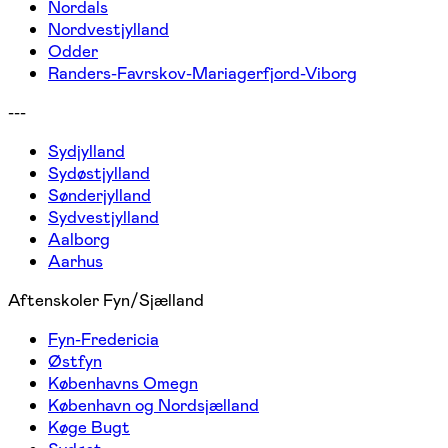
Nordals
Nordvestjylland
Odder
Randers-Favrskov-Mariagerfjord-Viborg
---
Sydjylland
Sydøstjylland
Sønderjylland
Sydvestjylland
Aalborg
Aarhus
Aftenskoler Fyn/Sjælland
Fyn-Fredericia
Østfyn
Københavns Omegn
København og Nordsjælland
Køge Bugt