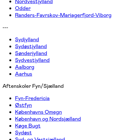
Nordvestjylland
Odder
Randers-Favrskov-Mariagerfjord-Viborg
---
Sydjylland
Sydøstjylland
Sønderjylland
Sydvestjylland
Aalborg
Aarhus
Aftenskoler Fyn/Sjælland
Fyn-Fredericia
Østfyn
Københavns Omegn
København og Nordsjælland
Køge Bugt
Sydøst
Syd- og Vestsjælland