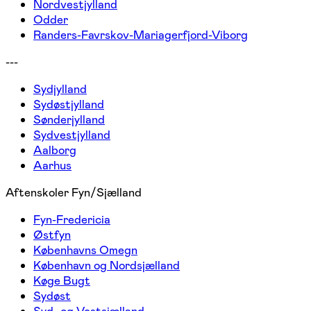
Nordvestjylland
Odder
Randers-Favrskov-Mariagerfjord-Viborg
---
Sydjylland
Sydøstjylland
Sønderjylland
Sydvestjylland
Aalborg
Aarhus
Aftenskoler Fyn/Sjælland
Fyn-Fredericia
Østfyn
Københavns Omegn
København og Nordsjælland
Køge Bugt
Sydøst