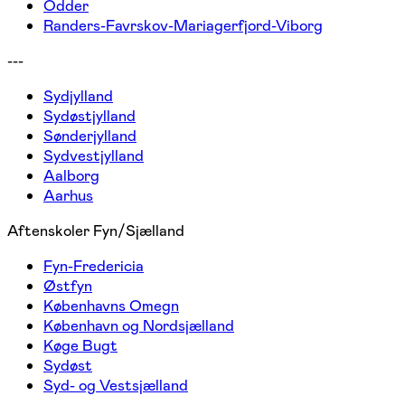
Odder
Randers-Favrskov-Mariagerfjord-Viborg
---
Sydjylland
Sydøstjylland
Sønderjylland
Sydvestjylland
Aalborg
Aarhus
Aftenskoler Fyn/Sjælland
Fyn-Fredericia
Østfyn
Københavns Omegn
København og Nordsjælland
Køge Bugt
Sydøst
Syd- og Vestsjælland