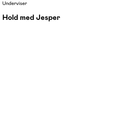
Underviser
Hold med Jesper
FOF Køge Bugt
Se hold
Elguitar for begyndere og øvede
tors. 14:00 - 19:00
Start 03/09
Brogade 19.1, Køge
2.052,00 kr.