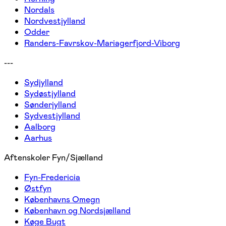
Nordals
Nordvestjylland
Odder
Randers-Favrskov-Mariagerfjord-Viborg
---
Sydjylland
Sydøstjylland
Sønderjylland
Sydvestjylland
Aalborg
Aarhus
Aftenskoler Fyn/Sjælland
Fyn-Fredericia
Østfyn
Københavns Omegn
København og Nordsjælland
Køge Bugt