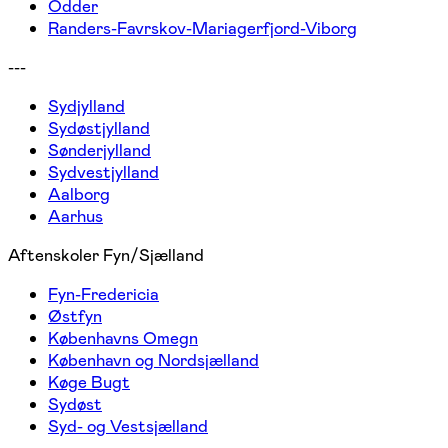
Odder
Randers-Favrskov-Mariagerfjord-Viborg
---
Sydjylland
Sydøstjylland
Sønderjylland
Sydvestjylland
Aalborg
Aarhus
Aftenskoler Fyn/Sjælland
Fyn-Fredericia
Østfyn
Københavns Omegn
København og Nordsjælland
Køge Bugt
Sydøst
Syd- og Vestsjælland