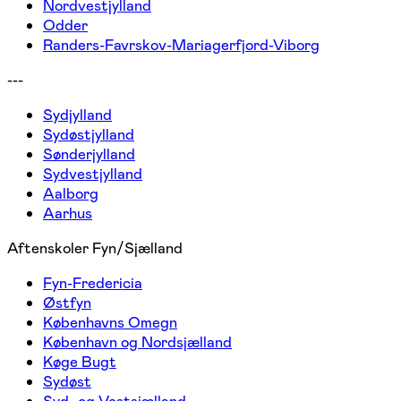
Nordvestjylland
Odder
Randers-Favrskov-Mariagerfjord-Viborg
---
Sydjylland
Sydøstjylland
Sønderjylland
Sydvestjylland
Aalborg
Aarhus
Aftenskoler Fyn/Sjælland
Fyn-Fredericia
Østfyn
Københavns Omegn
København og Nordsjælland
Køge Bugt
Sydøst