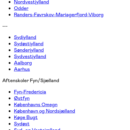
Nordvestjylland
Odder
Randers-Favrskov-Mariagerfjord-Viborg
---
Sydjylland
Sydøstjylland
Sønderjylland
Sydvestjylland
Aalborg
Aarhus
Aftenskoler Fyn/Sjælland
Fyn-Fredericia
Østfyn
Københavns Omegn
København og Nordsjælland
Køge Bugt
Sydøst