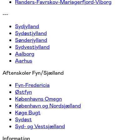
Randers-Favrskov-Mariagerfjord-Viborg
---
Sydjylland
Sydøstjylland
Sønderjylland
Sydvestjylland
Aalborg
Aarhus
Aftenskoler Fyn/Sjælland
Fyn-Fredericia
Østfyn
Københavns Omegn
København og Nordsjælland
Køge Bugt
Sydøst
Syd- og Vestsjælland
Information