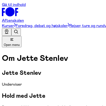
Gå til indhold
Aftenskolen
Kurser
Foredrag, debat og højskoler
Rejser, ture og rund
Open menu
Om
Jette Stenlev
Jette Stenlev
Underviser
Hold med Jette