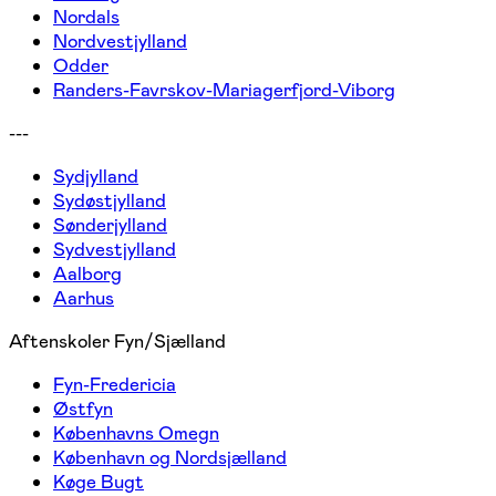
Nordals
Nordvestjylland
Odder
Randers-Favrskov-Mariagerfjord-Viborg
---
Sydjylland
Sydøstjylland
Sønderjylland
Sydvestjylland
Aalborg
Aarhus
Aftenskoler Fyn/Sjælland
Fyn-Fredericia
Østfyn
Københavns Omegn
København og Nordsjælland
Køge Bugt