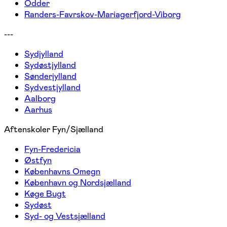
Odder
Randers-Favrskov-Mariagerfjord-Viborg
---
Sydjylland
Sydøstjylland
Sønderjylland
Sydvestjylland
Aalborg
Aarhus
Aftenskoler Fyn/Sjælland
Fyn-Fredericia
Østfyn
Københavns Omegn
København og Nordsjælland
Køge Bugt
Sydøst
Syd- og Vestsjælland