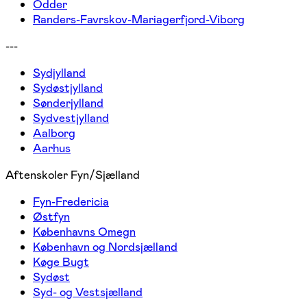
Odder
Randers-Favrskov-Mariagerfjord-Viborg
---
Sydjylland
Sydøstjylland
Sønderjylland
Sydvestjylland
Aalborg
Aarhus
Aftenskoler Fyn/Sjælland
Fyn-Fredericia
Østfyn
Københavns Omegn
København og Nordsjælland
Køge Bugt
Sydøst
Syd- og Vestsjælland