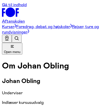
Gå til indhold
Aftenskolen
Kurser
Foredrag, debat og højskoler
Rejser, ture og
rundvisninger
Open menu
Om
Johan Obling
Johan Obling
Underviser
Indlæser kursusudvalg