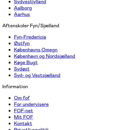
Sydvestjylland
Aalborg
Aarhus
Aftenskoler Fyn/Sjælland
Fyn-Fredericia
Østfyn
Københavns Omegn
København og Nordsjælland
Køge Bugt
Sydøst
Syd- og Vestsjælland
Information
Om fof
For undervisere
FOF-net
Mit FOF
Kontakt
Privatlivspolitik