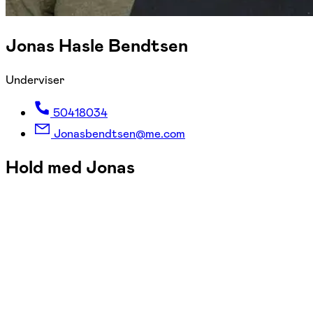
Jonas Hasle Bendtsen
Underviser
50418034
Jonasbendtsen@me.com
Hold med Jonas
FOF Aarhus
Se hold