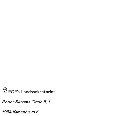
Gæstemad med Jonas
ons. 18:00 - 21:40
Start 23/09
H.H. Seedorffs Str. 7, Aarhus C
1.845,00 kr.
FOF's Landssekretariat
Peder Skrams Gade 5, 1.
1054 København K