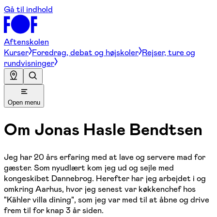
Gå til indhold
Aftenskolen
Kurser
Foredrag, debat og højskoler
Rejser, ture og
rundvisninger
Open menu
Om
Jonas Hasle Bendtsen
Jeg har 20 års erfaring med at lave og servere mad for
gæster. Som nyudlært kom jeg ud og sejle med
kongeskibet Dannebrog. Herefter har jeg arbejdet i og
omkring Aarhus, hvor jeg senest var køkkenchef hos
"Kähler villa dining", som jeg var med til at åbne og drive
frem til for knap 3 år siden.