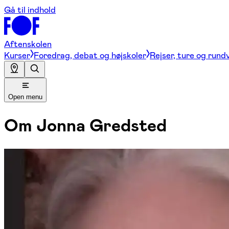
Gå til indhold
Aftenskolen
Kurser
Foredrag, debat og højskoler
Rejser, ture og rund
Open menu
Om
Jonna Gredsted