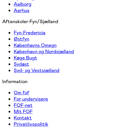
Aalborg
Aarhus
Aftenskoler Fyn/Sjælland
Fyn-Fredericia
Østfyn
Københavns Omegn
København og Nordsjælland
Køge Bugt
Sydøst
Syd- og Vestsjælland
Information
Om fof
For undervisere
FOF-net
Mit FOF
Kontakt
Privatlivspolitik