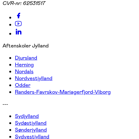
CVR-nr:
62531517
Aftenskoler Jylland
Djursland
Herning
Nordals
Nordvestjylland
Odder
Randers-Favrskov-Mariagerfjord-Viborg
---
Sydjylland
Sydøstjylland
Sønderjylland
Sydvestjylland