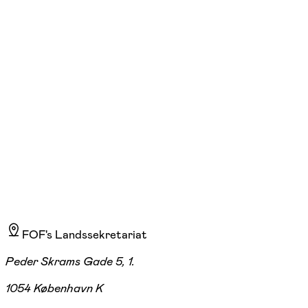
ons. 10:45 - 11:30
Start 02/09
Bakkegårdens Seniorcenter, Bagsværd
3.435,00 kr.
FOF's Landssekretariat
Peder Skrams Gade 5, 1.
1054 København K