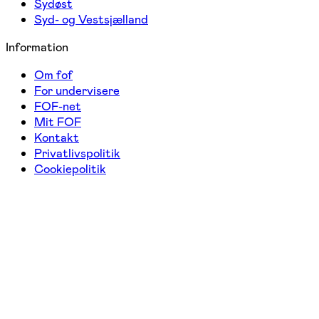
Sydøst
Syd- og Vestsjælland
Information
Om fof
For undervisere
FOF-net
Mit FOF
Kontakt
Privatlivspolitik
Cookiepolitik