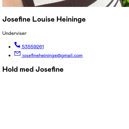
Josefine Louise Heininge
Underviser
53559261
josefineheininge@gmail.com
Hold med Josefine
FOF Nordvestjylland
Se hold