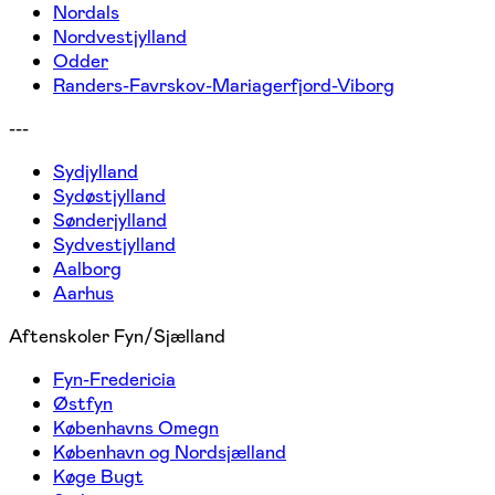
Nordals
Nordvestjylland
Odder
Randers-Favrskov-Mariagerfjord-Viborg
---
Sydjylland
Sydøstjylland
Sønderjylland
Sydvestjylland
Aalborg
Aarhus
Aftenskoler Fyn/Sjælland
Fyn-Fredericia
Østfyn
Københavns Omegn
København og Nordsjælland
Køge Bugt