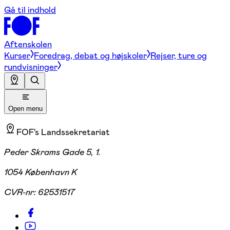
Gå til indhold
Aftenskolen
Kurser
Foredrag, debat og højskoler
Rejser, ture og
rundvisninger
Open menu
FOF's Landssekretariat
Peder Skrams Gade 5, 1.
1054 København K
CVR-nr:
62531517