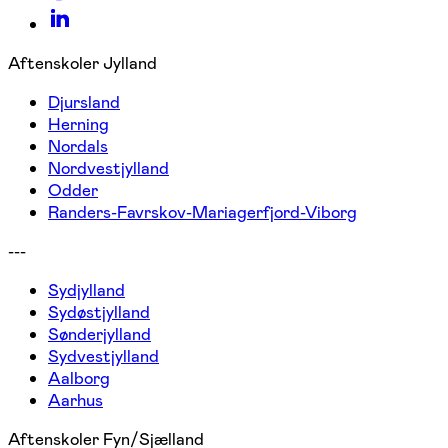
Aftenskoler Jylland
Djursland
Herning
Nordals
Nordvestjylland
Odder
Randers-Favrskov-Mariagerfjord-Viborg
---
Sydjylland
Sydøstjylland
Sønderjylland
Sydvestjylland
Aalborg
Aarhus
Aftenskoler Fyn/Sjælland