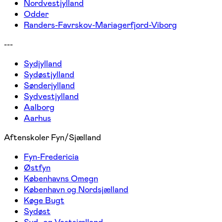
Nordvestjylland
Odder
Randers-Favrskov-Mariagerfjord-Viborg
---
Sydjylland
Sydøstjylland
Sønderjylland
Sydvestjylland
Aalborg
Aarhus
Aftenskoler Fyn/Sjælland
Fyn-Fredericia
Østfyn
Københavns Omegn
København og Nordsjælland
Køge Bugt
Sydøst