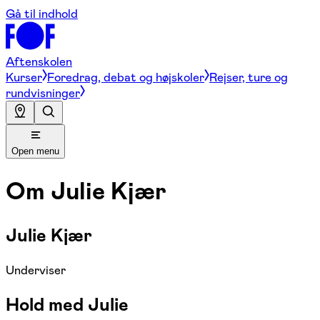
Gå til indhold
Aftenskolen
Kurser
Foredrag, debat og højskoler
Rejser, ture og
rundvisninger
Open menu
Om
Julie Kjær
Julie Kjær
Underviser
Hold med Julie