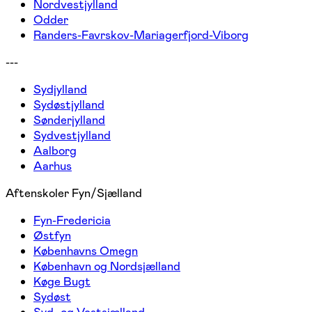
Nordvestjylland
Odder
Randers-Favrskov-Mariagerfjord-Viborg
---
Sydjylland
Sydøstjylland
Sønderjylland
Sydvestjylland
Aalborg
Aarhus
Aftenskoler Fyn/Sjælland
Fyn-Fredericia
Østfyn
Københavns Omegn
København og Nordsjælland
Køge Bugt
Sydøst