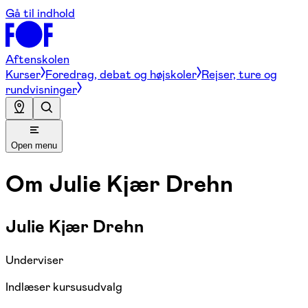
Gå til indhold
Aftenskolen
Kurser
Foredrag, debat og højskoler
Rejser, ture og
rundvisninger
Open menu
Om
Julie Kjær Drehn
Julie Kjær Drehn
Underviser
Indlæser kursusudvalg