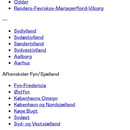
Odder
Randers-Favrskov-Mariagerfjord-Viborg
---
Sydjylland
Sydøstjylland
Sønderjylland
Sydvestjylland
Aalborg
Aarhus
Aftenskoler Fyn/Sjælland
Fyn-Fredericia
Østfyn
Københavns Omegn
København og Nordsjælland
Køge Bugt
Sydøst
Syd- og Vestsjælland