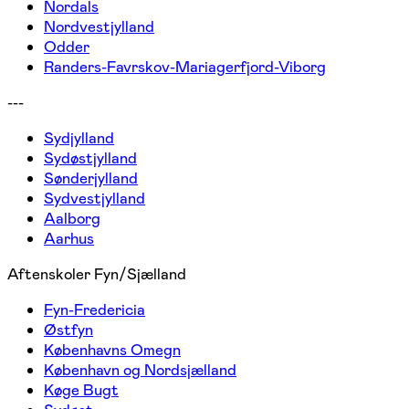
Nordals
Nordvestjylland
Odder
Randers-Favrskov-Mariagerfjord-Viborg
---
Sydjylland
Sydøstjylland
Sønderjylland
Sydvestjylland
Aalborg
Aarhus
Aftenskoler Fyn/Sjælland
Fyn-Fredericia
Østfyn
Københavns Omegn
København og Nordsjælland
Køge Bugt