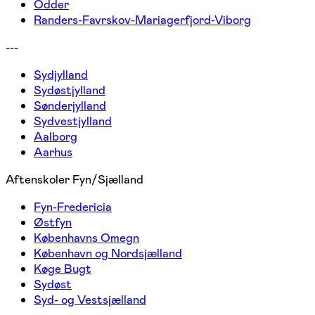
Odder
Randers-Favrskov-Mariagerfjord-Viborg
---
Sydjylland
Sydøstjylland
Sønderjylland
Sydvestjylland
Aalborg
Aarhus
Aftenskoler Fyn/Sjælland
Fyn-Fredericia
Østfyn
Københavns Omegn
København og Nordsjælland
Køge Bugt
Sydøst
Syd- og Vestsjælland