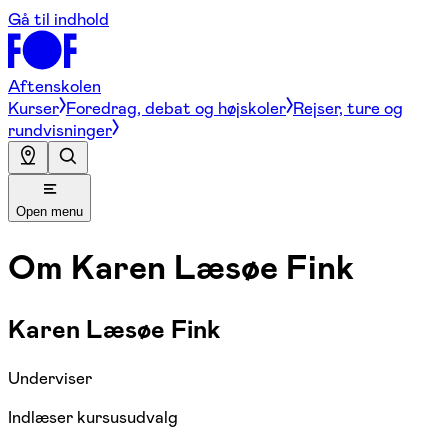
Gå til indhold
Aftenskolen
Kurser
Foredrag, debat og højskoler
Rejser, ture og
rundvisninger
Open menu
Om
Karen Læsøe Fink
Karen Læsøe Fink
Underviser
Indlæser kursusudvalg