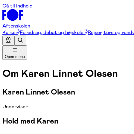
Gå til indhold
Aftenskolen
Kurser
Foredrag, debat og højskoler
Rejser, ture og rund
Open menu
Om
Karen Linnet Olesen
Karen Linnet Olesen
Underviser
Hold med Karen