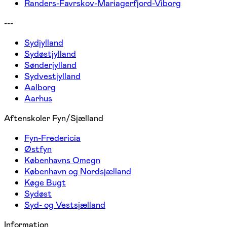
Randers-Favrskov-Mariagerfjord-Viborg
---
Sydjylland
Sydøstjylland
Sønderjylland
Sydvestjylland
Aalborg
Aarhus
Aftenskoler Fyn/Sjælland
Fyn-Fredericia
Østfyn
Københavns Omegn
København og Nordsjælland
Køge Bugt
Sydøst
Syd- og Vestsjælland
Information