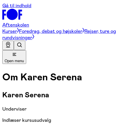
Gå til indhold
Aftenskolen
Kurser
Foredrag, debat og højskoler
Rejser, ture og
rundvisninger
Open menu
Om
Karen Serena
Karen Serena
Underviser
Indlæser kursusudvalg