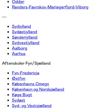
Odder
Randers-Favrskov-Mariagerfjord-Viborg
---
Sydjylland
Sydøstjylland
Sønderjylland
Sydvestjylland
Aalborg
Aarhus
Aftenskoler Fyn/Sjælland
Fyn-Fredericia
Østfyn
Københavns Omegn
København og Nordsjælland
Køge Bugt
Sydøst
Syd- og Vestsjælland