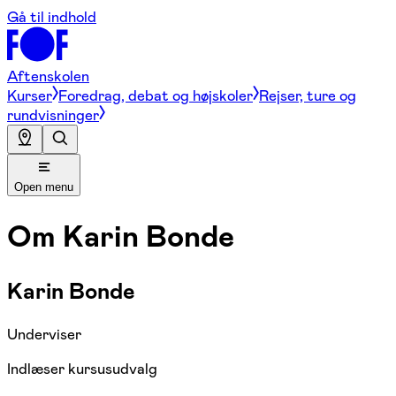
Gå til indhold
Aftenskolen
Kurser
Foredrag, debat og højskoler
Rejser, ture og
rundvisninger
Open menu
Om
Karin Bonde
Karin Bonde
Underviser
Indlæser kursusudvalg