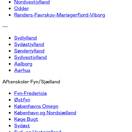
Nordvestjylland
Odder
Randers-Favrskov-Mariagerfjord-Viborg
---
Sydjylland
Sydøstjylland
Sønderjylland
Sydvestjylland
Aalborg
Aarhus
Aftenskoler Fyn/Sjælland
Fyn-Fredericia
Østfyn
Københavns Omegn
København og Nordsjælland
Køge Bugt
Sydøst