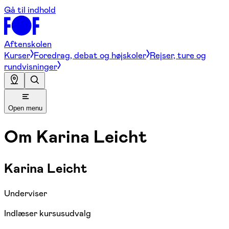
Gå til indhold
Aftenskolen
Kurser
Foredrag, debat og højskoler
Rejser, ture og
rundvisninger
Open menu
Om
Karina Leicht
Karina Leicht
Underviser
Indlæser kursusudvalg