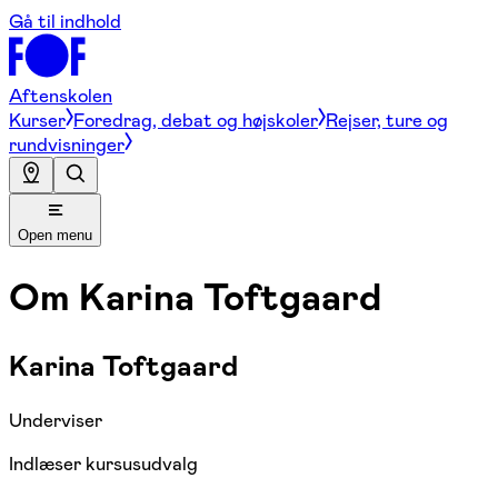
Gå til indhold
Aftenskolen
Kurser
Foredrag, debat og højskoler
Rejser, ture og
rundvisninger
Open menu
Om
Karina Toftgaard
Karina Toftgaard
Underviser
Indlæser kursusudvalg