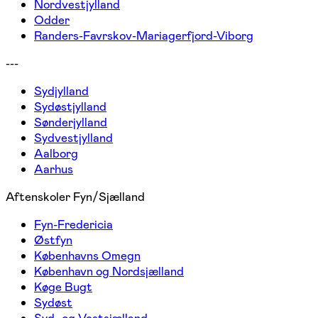
Nordvestjylland
Odder
Randers-Favrskov-Mariagerfjord-Viborg
---
Sydjylland
Sydøstjylland
Sønderjylland
Sydvestjylland
Aalborg
Aarhus
Aftenskoler Fyn/Sjælland
Fyn-Fredericia
Østfyn
Københavns Omegn
København og Nordsjælland
Køge Bugt
Sydøst