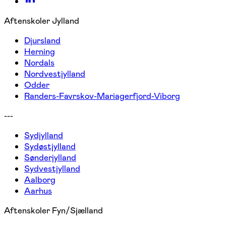
Aftenskoler Jylland
Djursland
Herning
Nordals
Nordvestjylland
Odder
Randers-Favrskov-Mariagerfjord-Viborg
---
Sydjylland
Sydøstjylland
Sønderjylland
Sydvestjylland
Aalborg
Aarhus
Aftenskoler Fyn/Sjælland