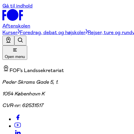
Gå til indhold
Aftenskolen
Kurser
Foredrag, debat og højskoler
Rejser, ture og rund
Open menu
FOF's Landssekretariat
Peder Skrams Gade 5, 1.
1054 København K
CVR-nr:
62531517