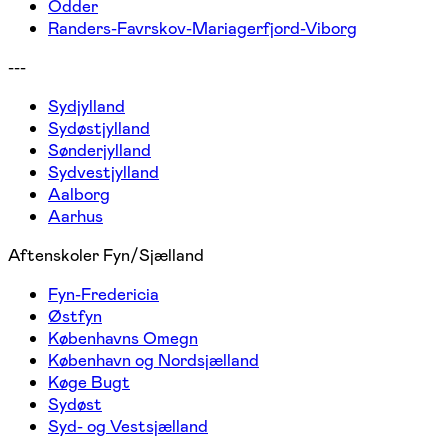
Odder
Randers-Favrskov-Mariagerfjord-Viborg
---
Sydjylland
Sydøstjylland
Sønderjylland
Sydvestjylland
Aalborg
Aarhus
Aftenskoler Fyn/Sjælland
Fyn-Fredericia
Østfyn
Københavns Omegn
København og Nordsjælland
Køge Bugt
Sydøst
Syd- og Vestsjælland