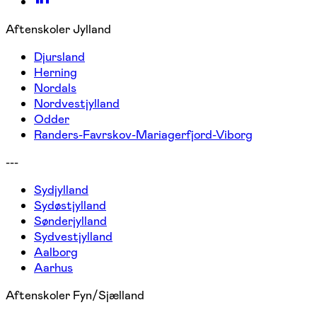
Aftenskoler Jylland
Djursland
Herning
Nordals
Nordvestjylland
Odder
Randers-Favrskov-Mariagerfjord-Viborg
---
Sydjylland
Sydøstjylland
Sønderjylland
Sydvestjylland
Aalborg
Aarhus
Aftenskoler Fyn/Sjælland