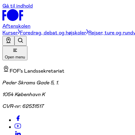
Gå til indhold
Aftenskolen
Kurser
Foredrag, debat og højskoler
Rejser, ture og rund
Open menu
FOF's Landssekretariat
Peder Skrams Gade 5, 1.
1054 København K
CVR-nr:
62531517