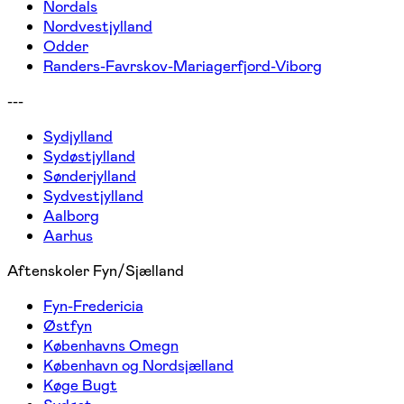
Nordals
Nordvestjylland
Odder
Randers-Favrskov-Mariagerfjord-Viborg
---
Sydjylland
Sydøstjylland
Sønderjylland
Sydvestjylland
Aalborg
Aarhus
Aftenskoler Fyn/Sjælland
Fyn-Fredericia
Østfyn
Københavns Omegn
København og Nordsjælland
Køge Bugt