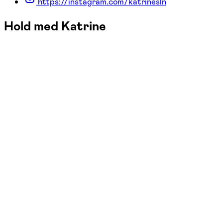
https://instagram.com/katrinesln
Hold med Katrine
FOF Køge Bugt
Se hold
Sang
tirs. 16:00 - 18:00
Start 03/11
Ellemarkskolen, Køge
1.140,00 kr.