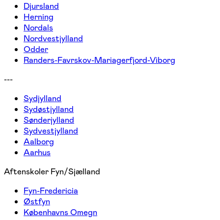
Djursland
Herning
Nordals
Nordvestjylland
Odder
Randers-Favrskov-Mariagerfjord-Viborg
---
Sydjylland
Sydøstjylland
Sønderjylland
Sydvestjylland
Aalborg
Aarhus
Aftenskoler Fyn/Sjælland
Fyn-Fredericia
Østfyn
Københavns Omegn