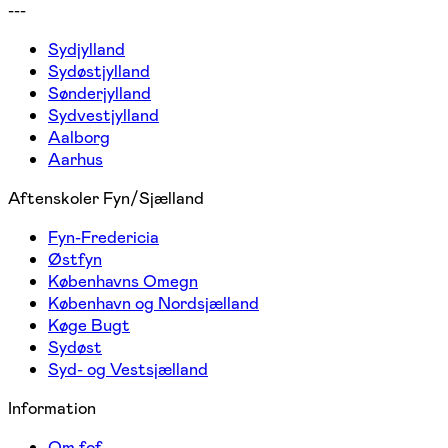
---
Sydjylland
Sydøstjylland
Sønderjylland
Sydvestjylland
Aalborg
Aarhus
Aftenskoler Fyn/Sjælland
Fyn-Fredericia
Østfyn
Københavns Omegn
København og Nordsjælland
Køge Bugt
Sydøst
Syd- og Vestsjælland
Information
Om fof