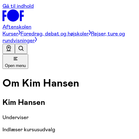
Gå til indhold
Aftenskolen
Kurser
Foredrag, debat og højskoler
Rejser, ture og
rundvisninger
Open menu
Om
Kim Hansen
Kim Hansen
Underviser
Indlæser kursusudvalg