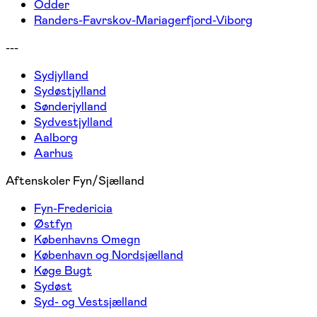
Odder
Randers-Favrskov-Mariagerfjord-Viborg
---
Sydjylland
Sydøstjylland
Sønderjylland
Sydvestjylland
Aalborg
Aarhus
Aftenskoler Fyn/Sjælland
Fyn-Fredericia
Østfyn
Københavns Omegn
København og Nordsjælland
Køge Bugt
Sydøst
Syd- og Vestsjælland