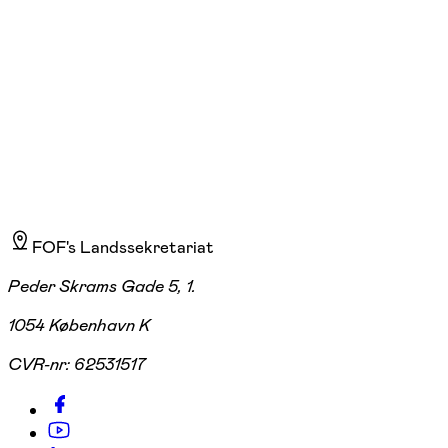
Start 02/09
3.435,00 kr.
FOF's Landssekretariat
Peder Skrams Gade 5, 1.
1054 København K
CVR-nr:
62531517