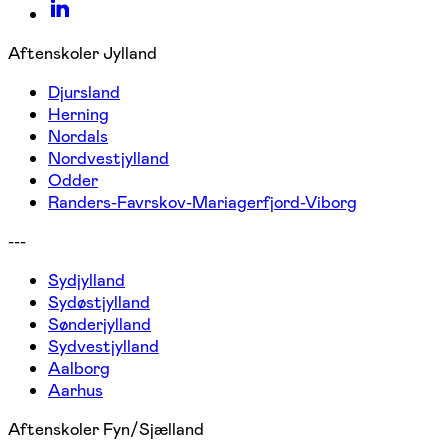
Aftenskoler Jylland
Djursland
Herning
Nordals
Nordvestjylland
Odder
Randers-Favrskov-Mariagerfjord-Viborg
---
Sydjylland
Sydøstjylland
Sønderjylland
Sydvestjylland
Aalborg
Aarhus
Aftenskoler Fyn/Sjælland