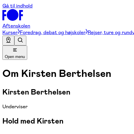
Gå til indhold
Aftenskolen
Kurser
Foredrag, debat og højskoler
Rejser, ture og rund
Open menu
Om
Kirsten Berthelsen
Kirsten Berthelsen
Underviser
Hold med Kirsten