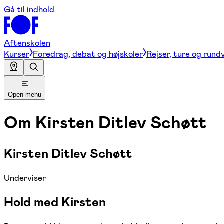
Gå til indhold
Aftenskolen
Kurser
Foredrag, debat og højskoler
Rejser, ture og rund
Open menu
Om
Kirsten Ditlev Schøtt
Kirsten Ditlev Schøtt
Underviser
Hold med Kirsten