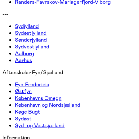
Randers-Favrskov-Mariagerfjord-Viborg
---
Sydjylland
Sydøstjylland
Sønderjylland
Sydvestjylland
Aalborg
Aarhus
Aftenskoler Fyn/Sjælland
Fyn-Fredericia
Østfyn
Københavns Omegn
København og Nordsjælland
Køge Bugt
Sydøst
Syd- og Vestsjælland
Information