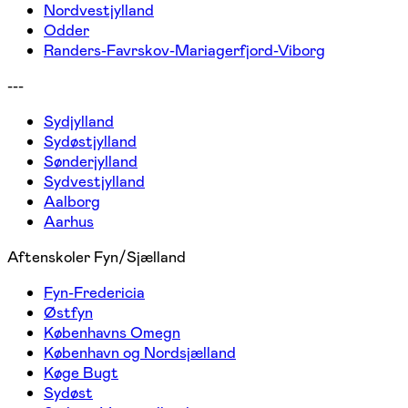
Nordvestjylland
Odder
Randers-Favrskov-Mariagerfjord-Viborg
---
Sydjylland
Sydøstjylland
Sønderjylland
Sydvestjylland
Aalborg
Aarhus
Aftenskoler Fyn/Sjælland
Fyn-Fredericia
Østfyn
Københavns Omegn
København og Nordsjælland
Køge Bugt
Sydøst