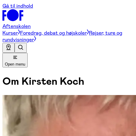
Gå til indhold
Aftenskolen
Kurser
Foredrag, debat og højskoler
Rejser, ture og
rundvisninger
Open menu
Om
Kirsten Koch