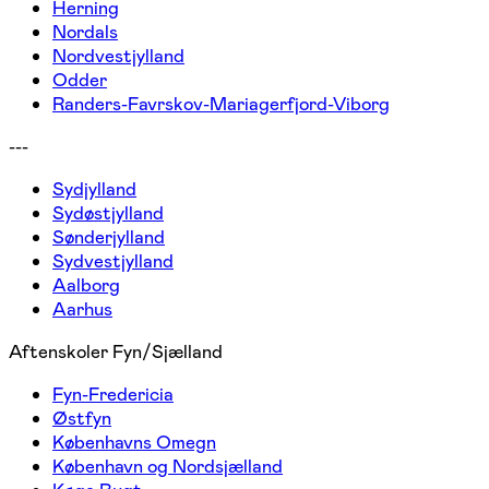
Herning
Nordals
Nordvestjylland
Odder
Randers-Favrskov-Mariagerfjord-Viborg
---
Sydjylland
Sydøstjylland
Sønderjylland
Sydvestjylland
Aalborg
Aarhus
Aftenskoler Fyn/Sjælland
Fyn-Fredericia
Østfyn
Københavns Omegn
København og Nordsjælland