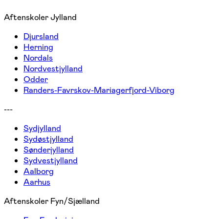
Aftenskoler Jylland
Djursland
Herning
Nordals
Nordvestjylland
Odder
Randers-Favrskov-Mariagerfjord-Viborg
---
Sydjylland
Sydøstjylland
Sønderjylland
Sydvestjylland
Aalborg
Aarhus
Aftenskoler Fyn/Sjælland