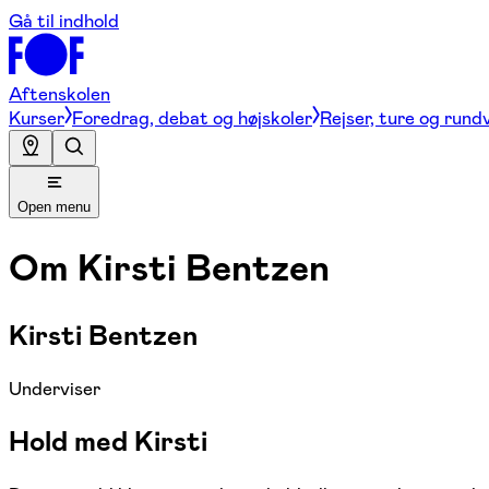
Gå til indhold
Aftenskolen
Kurser
Foredrag, debat og højskoler
Rejser, ture og rund
Open menu
Om
Kirsti Bentzen
Kirsti Bentzen
Underviser
Hold med Kirsti