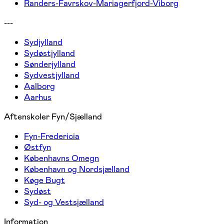
Randers-Favrskov-Mariagerfjord-Viborg
---
Sydjylland
Sydøstjylland
Sønderjylland
Sydvestjylland
Aalborg
Aarhus
Aftenskoler Fyn/Sjælland
Fyn-Fredericia
Østfyn
Københavns Omegn
København og Nordsjælland
Køge Bugt
Sydøst
Syd- og Vestsjælland
Information