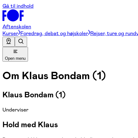
Gå til indhold
Aftenskolen
Kurser
Foredrag, debat og højskoler
Rejser, ture og rund
Open menu
Om
Klaus Bondam (1)
Klaus Bondam (1)
Underviser
Hold med Klaus