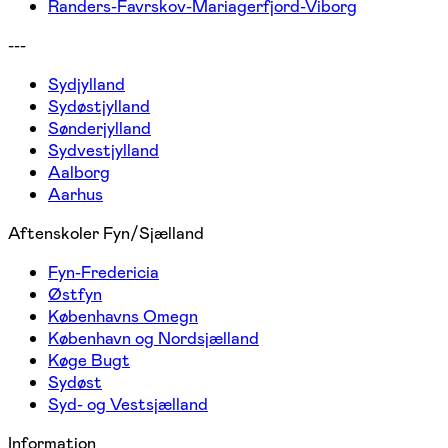
Randers-Favrskov-Mariagerfjord-Viborg
---
Sydjylland
Sydøstjylland
Sønderjylland
Sydvestjylland
Aalborg
Aarhus
Aftenskoler Fyn/Sjælland
Fyn-Fredericia
Østfyn
Københavns Omegn
København og Nordsjælland
Køge Bugt
Sydøst
Syd- og Vestsjælland
Information