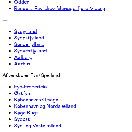
Odder
Randers-Favrskov-Mariagerfjord-Viborg
---
Sydjylland
Sydøstjylland
Sønderjylland
Sydvestjylland
Aalborg
Aarhus
Aftenskoler Fyn/Sjælland
Fyn-Fredericia
Østfyn
Københavns Omegn
København og Nordsjælland
Køge Bugt
Sydøst
Syd- og Vestsjælland