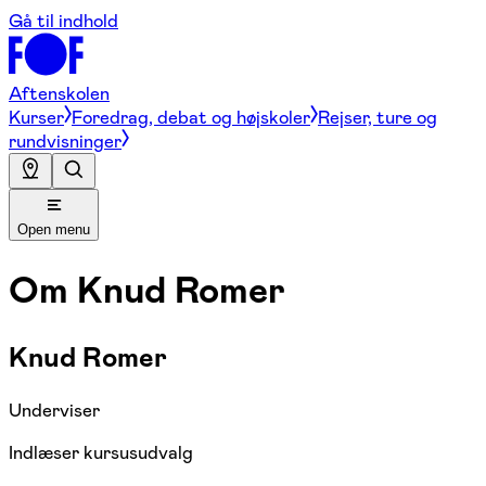
Gå til indhold
Aftenskolen
Kurser
Foredrag, debat og højskoler
Rejser, ture og
rundvisninger
Open menu
Om
Knud Romer
Knud Romer
Underviser
Indlæser kursusudvalg