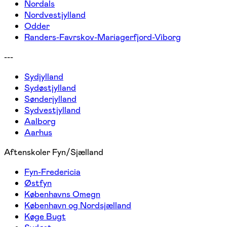
Nordals
Nordvestjylland
Odder
Randers-Favrskov-Mariagerfjord-Viborg
---
Sydjylland
Sydøstjylland
Sønderjylland
Sydvestjylland
Aalborg
Aarhus
Aftenskoler Fyn/Sjælland
Fyn-Fredericia
Østfyn
Københavns Omegn
København og Nordsjælland
Køge Bugt